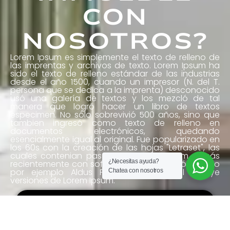
CON
NOSOTROS?
Lorem Ipsum es simplemente el texto de relleno de
las imprentas y archivos de texto. Lorem Ipsum ha
sido el texto de relleno estándar de las industrias
desde el año 1500, cuando un impresor (N. del T.
persona que se dedica a la imprenta) desconocido
usó una galería de textos y los mezcló de tal
manera que logró hacer un libro de textos
especimen. No sólo sobrevivió 500 años, sino que
tambien ingresó como texto de relleno en
documentos electrónicos, quedando
esencialmente igual al original. Fue popularizado en
los 60s con la creación de las hojas "Letraset", las
cuales contenian pasajes de Lorem Ipsum, y más
¿Necesitas ayuda?
recientemente con software de autoedición, como
por ejemplo Aldus PageMaker, el cual incluye
Chatea con nosotros
versiones de Lorem Ipsum.
Contactar un asesor